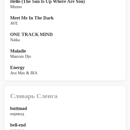
Hello (The Sun Is Up Where Are You)
Mizmo
Meet Me In The Dark
AVE
ONE TRACK MIND
Naïka
Maladie
Mauvais Djo
Energy
Ava Max & BIA
Словарь Сленга
buttmad
перевод
bell-end