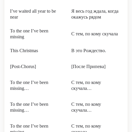
I’ve waited all year to be
Я весь год ждала, когда
near
окажусь рядом
To the one I’ve been
С тем, по кому скучала
missing
This Christmas
В это Рождество.
[Post-Chorus]
[После Припева]
To the one I’ve been
С тем, по кому
missing…
скучала…
To the one I’ve been
С тем, по кому
missing…
скучала…
To the one I’ve been
С тем, по кому
missing…
скучала…