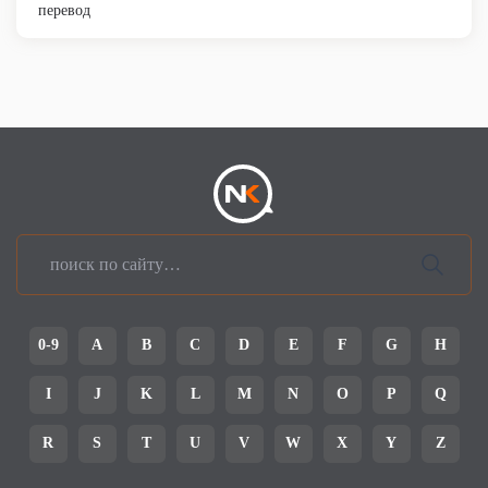
перевод
0-9
A
B
C
D
E
F
G
H
I
J
K
L
M
N
O
P
Q
R
S
T
U
V
W
X
Y
Z