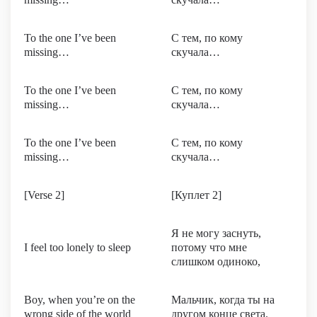
To the one I’ve been
С тем, по кому
missing…
скучала…
To the one I’ve been
С тем, по кому
missing…
скучала…
To the one I’ve been
С тем, по кому
missing…
скучала…
[Verse 2]
[Куплет 2]
Я не могу заснуть,
I feel too lonely to sleep
потому что мне
слишком одиноко,
Boy, when you’re on the
Мальчик, когда ты на
wrong side of the world
другом конце света.