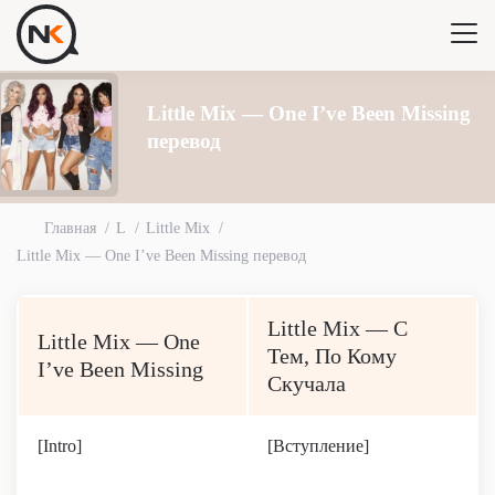
Little Mix — One I’ve Been Missing
перевод
Главная
L
Little Mix
Little Mix — One I’ve Been Missing перевод
Little Mix — С
Little Mix — One
Тем, По Кому
I’ve Been Missing
Скучала
[Intro]
[Вступление]