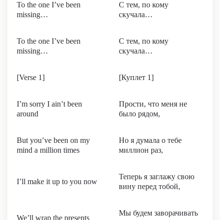
To the one I’ve been
С тем, по кому
missing…
скучала…
To the one I’ve been
С тем, по кому
missing…
скучала…
[Verse 1]
[Куплет 1]
I’m sorry I ain’t been
Прости, что меня не
around
было рядом,
But you’ve been on my
Но я думала о тебе
mind a million times
миллион раз,
Теперь я заглажу свою
I’ll make it up to you now
вину перед тобой,
Мы будем заворачивать
We’ll wrap the presents