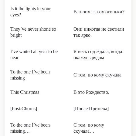
Is it the lights in your
В твоих глазах огоньки?
eyes?
They’ve never shone so
Они никогда не светили
bright
так ярко,
I’ve waited all year to be
Я весь год ждала, когда
near
окажусь рядом
To the one I’ve been
С тем, по кому скучала
missing
This Christmas
В это Рождество.
[Post-Chorus]
[После Припева]
To the one I’ve been
С тем, по кому
missing…
скучала…