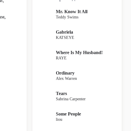
й,
Mr. Know It All
ам,
Teddy Swims
Gabriela
KATSEYE
Where Is My Husband!
RAYE
Ordinary
Alex Warren
Tears
Sabrina Carpenter
Some People
liou