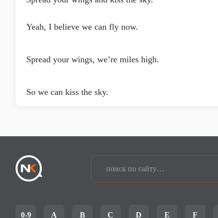
Yeah, I believe we can fly now.
Spread your wings, we’re miles high.
So we can kiss the sky.
0-9
A
B
C
D
E
F