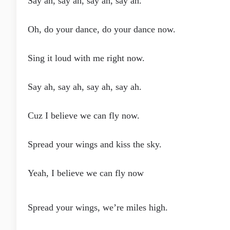
Say ah, say ah, say ah, say ah.
Oh, do your dance, do your dance now.
Sing it loud with me right now.
Say ah, say ah, say ah, say ah.
Cuz I believe we can fly now.
Spread your wings and kiss the sky.
Yeah, I believe we can fly now
Spread your wings, we’re miles high.