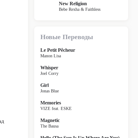
New Religion
Bebe Rexha & Faithless
Новые Переводы
Le Petit Pêcheur
Manon Lisa
Whisper
Joel Corry
Girl
Jonas Blue
Memories
VIZE feat. ESKE
Magnetic
ад
The Bausa
Hello (The Sun Is Up Where Are You)