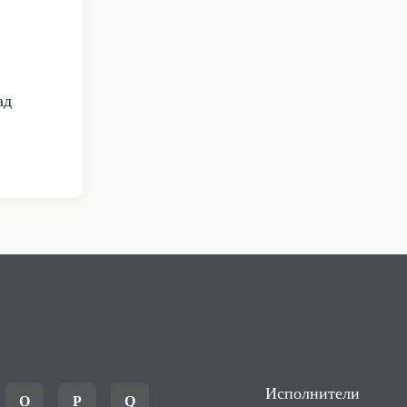
ад
Исполнители
O
P
Q