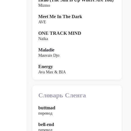
Mizmo
Meet Me In The Dark
AVE
ONE TRACK MIND
Naïka
Maladie
Mauvais Djo
Energy
Ava Max & BIA
Словарь Сленга
buttmad
перевод
bell-end
перевод