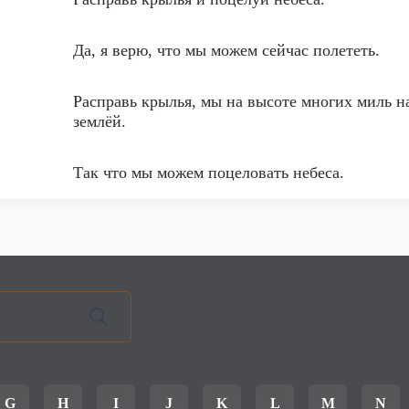
Да, я верю, что мы можем сейчас полететь.
Расправь крылья, мы на высоте многих миль н
землёй.
Так что мы можем поцеловать небеса.
G
H
I
J
K
L
M
N