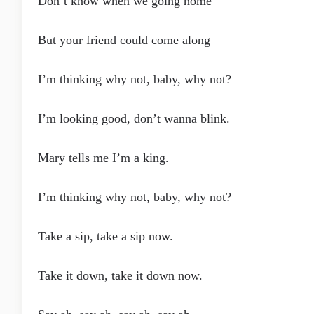
Don’t know when we going home
But your friend could come along
I’m thinking why not, baby, why not?
I’m looking good, don’t wanna blink.
Mary tells me I’m a king.
I’m thinking why not, baby, why not?
Take a sip, take a sip now.
Take it down, take it down now.