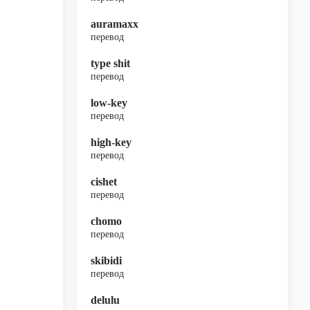
auramaxx
перевод
type shit
перевод
low-key
перевод
high-key
перевод
cishet
перевод
chomo
перевод
skibidi
перевод
delulu