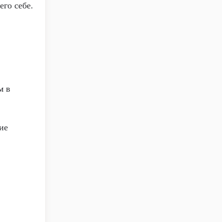
его себе.
м в
ие