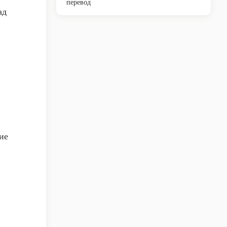
перевод
ад
ие