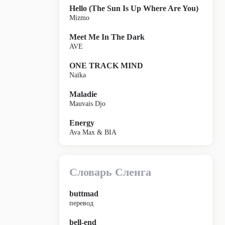
Hello (The Sun Is Up Where Are You)
Mizmo
Meet Me In The Dark
AVE
ONE TRACK MIND
Naïka
Maladie
Mauvais Djo
Energy
Ava Max & BIA
Словарь Сленга
buttmad
перевод
bell-end