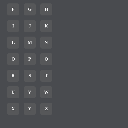
F
G
H
I
J
K
L
M
N
O
P
Q
R
S
T
U
V
W
X
Y
Z