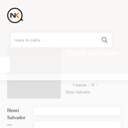
Henri Salvador
Главная
H
Henri Salvador
Henri
Salvador
—