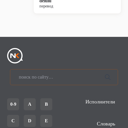
delulu
перевод
Исполнители
0-9
A
B
C
D
E
Словарь