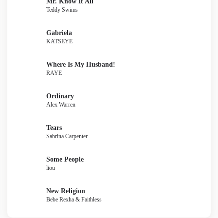
Mr. Know It All
Teddy Swims
Gabriela
KATSEYE
Where Is My Husband!
RAYE
Ordinary
Alex Warren
Tears
Sabrina Carpenter
Some People
liou
New Religion
Bebe Rexha & Faithless