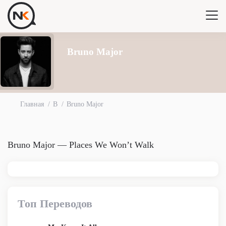
Bruno Major
Главная
B
Bruno Major
Bruno Major — Places We Won’t Walk
Топ Переводов