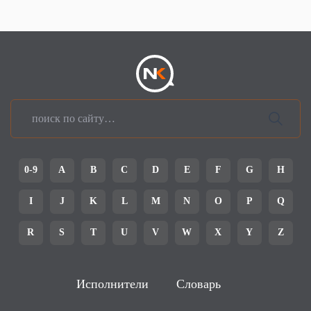
0-9
A
B
C
D
E
F
G
H
I
J
K
L
M
N
O
P
Q
R
S
T
U
V
W
X
Y
Z
Исполнители
Словарь