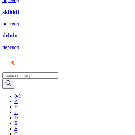
перевод
skibidi
перевод
delulu
перевод
0-9
A
B
C
D
E
F
G