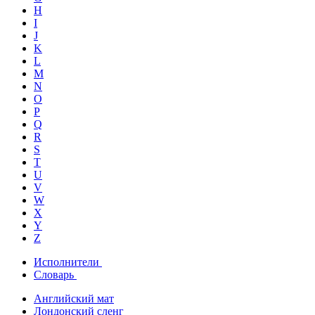
H
I
J
K
L
M
N
O
P
Q
R
S
T
U
V
W
X
Y
Z
Исполнители
Словарь
Английский мат
Лондонский сленг