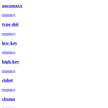
auramaxx
перевод
type shit
перевод
low-key
перевод
high-key
перевод
cishet
перевод
chomo