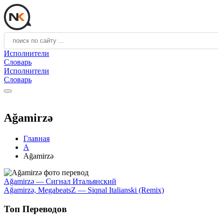
Исполнители
Словарь
Исполнители
Словарь
Ağamirzə
Главная
A
Ağamirzə
Ağamirzə — Сигнал Итальянский
Ağamirzə, MegabeatsZ — Siqnal Italianski (Remix)
Топ Переводов